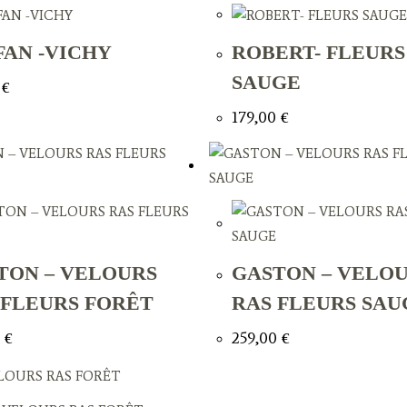
FAN -VICHY
ROBERT- FLEURS
SAUGE
0
€
179,00
€
TON – VELOURS
GASTON – VELO
 FLEURS FORÊT
RAS FLEURS SAU
0
€
259,00
€