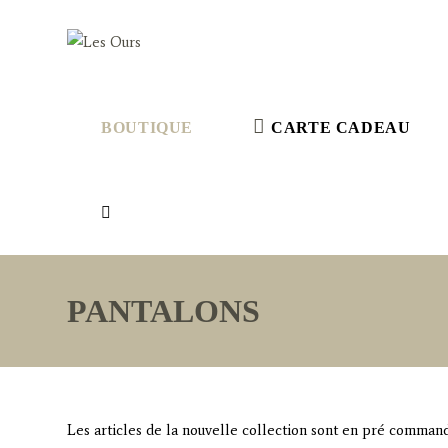
Skip
to
content
BOUTIQUE
CARTE CADEAU
TOGGLE
WEBSITE
PANTALONS
SEARCH
Les articles de la nouvelle collection sont en pré commande