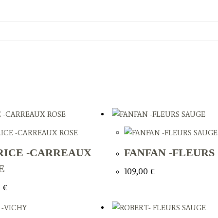
RICE -CARREAUX
FANFAN -FLEURS
E
109,00
€
0
€