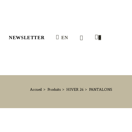
NEWSLETTER
EN
0
Accueil
>
Produits
>
HIVER 26
>
PANTALONS