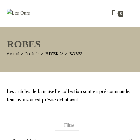
Skip
to
0
content
ROBES
Accueil
>
Produits
>
HIVER 26
>
ROBES
Les articles de la nouvelle collection sont en pré commande,
leur livraison est prévue début août.
Filtre