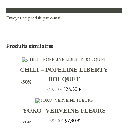
Envoyer ce produit par e-mail
Produits similaires
CHILI – POPELINE LIBERTY
BOUQUET
-50%
Le
Le
124,50
€
249,00
€
prix
prix
initial
actuel
était :
est :
249,00 €.
124,50 €.
YOKO -VERVEINE FLEURS
Le
Le
97,30
€
139,00
€
-30%
prix
prix
initial
actuel