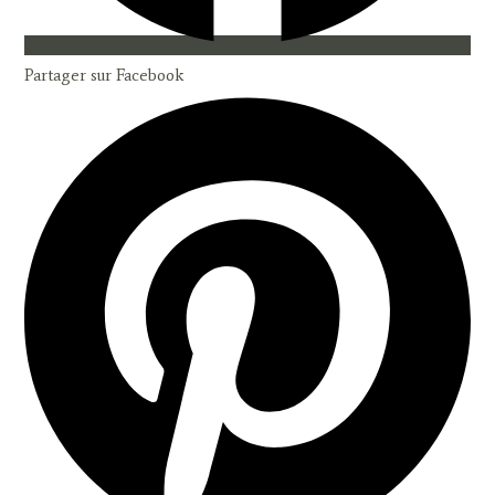
Partager sur Facebook
Opens
in
a
new
window