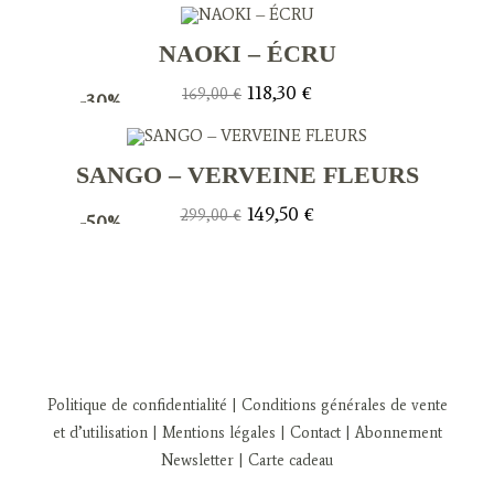
était :
est :
139,00 €.
97,30 €.
NAOKI – ÉCRU
Le
Le
118,30
€
169,00
€
-30%
prix
prix
initial
actuel
était :
est :
169,00 €.
118,30 €.
SANGO – VERVEINE FLEURS
Le
Le
149,50
€
299,00
€
-50%
prix
prix
initial
actuel
était :
est :
299,00 €.
149,50 €.
Politique de confidentialité
| Conditions générales de vente
et d’utilisation
| Mentions légales
| Contact
| Abonnement
Newsletter
|
Carte cadeau