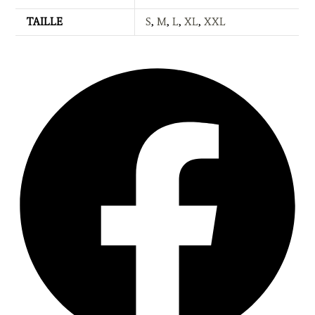
TAILLE
S
,
M
,
L
,
XL
,
XXL
Opens
in
a
new
window