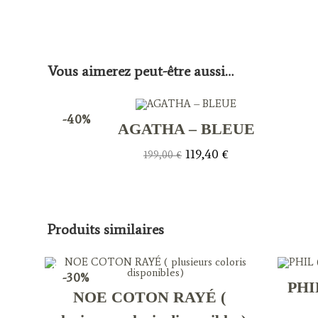
a
new
window
Vous aimerez peut-être aussi…
-40%
AGATHA – BLEUE
Le
Le
119,40
€
199,00
€
prix
prix
initial
actuel
était :
est :
199,00 €.
119,40 €.
Produits similaires
-30%
PHIL
NOE COTON RAYÉ (