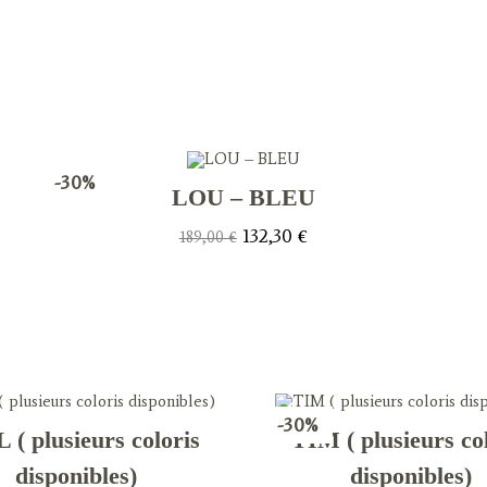
a
a
new
new
window
window
-30%
LOU – BLEU
Le
Le
132,30
€
189,00
€
prix
prix
initial
actuel
était :
est :
189,00 €.
132,30 €.
-30%
 ( plusieurs coloris
TIM ( plusieurs co
disponibles)
disponibles)