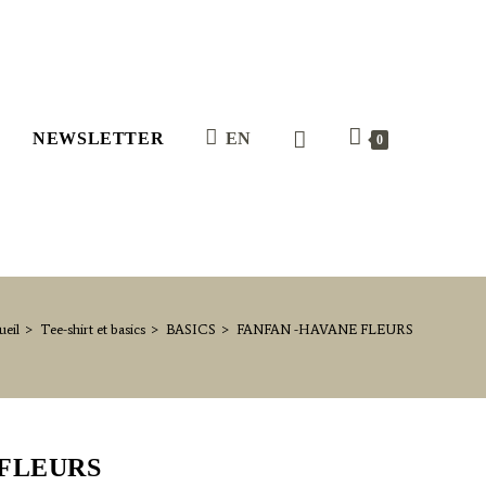
NEWSLETTER
EN
0
ueil
>
Tee-shirt et basics
>
BASICS
>
FANFAN -HAVANE FLEURS
 FLEURS