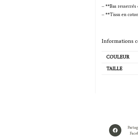
– **Bas resserrés 
– **Tissu en coton
Informations 
COULEUR
TAILLE
Opens
Partag
in
Face