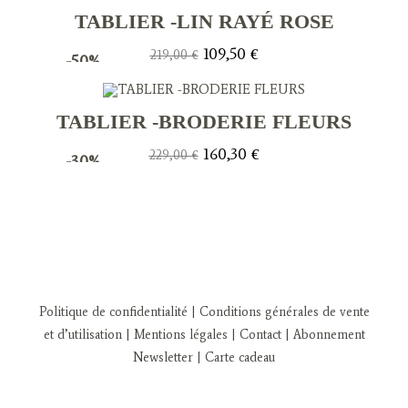
169,00 €.
118,30 €.
TABLIER -LIN RAYÉ ROSE
Le
Le
109,50
€
219,00
€
-50%
prix
prix
initial
actuel
était :
est :
219,00 €.
109,50 €.
TABLIER -BRODERIE FLEURS
Le
Le
160,30
€
229,00
€
-30%
prix
prix
initial
actuel
était :
est :
229,00 €.
160,30 €.
Politique de confidentialité
| Conditions générales de vente
et d’utilisation
| Mentions légales
| Contact
| Abonnement
Newsletter
|
Carte cadeau