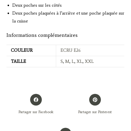
Deux poches sur les côtés
Deux poches plaquées à l’arrière et une poche plaquée sur
la cuisse
Informations complémentaires
COULEUR
ECRU E26
TAILLE
S
,
M
,
L
,
XL
,
XXL
Opens
Opens
in
in
a
a
Partager sur Facebook
Partager sur Pinterest
new
new
window
window
Opens