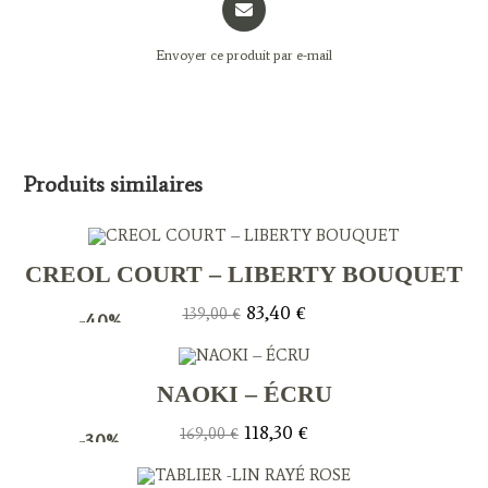
in
a
Envoyer ce produit par e-mail
new
window
Produits similaires
CREOL COURT – LIBERTY BOUQUET
Le
Le
83,40
€
139,00
€
-40%
prix
prix
initial
actuel
était :
est :
139,00 €.
83,40 €.
NAOKI – ÉCRU
Le
Le
118,30
€
169,00
€
-30%
prix
prix
initial
actuel
était :
est :