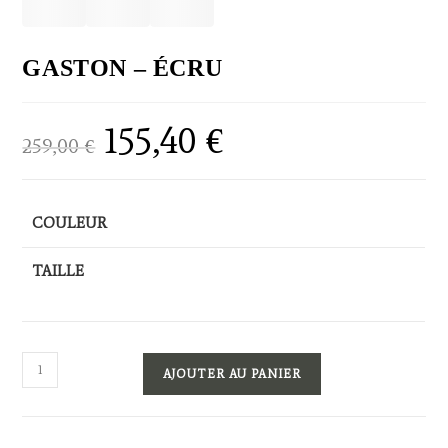
GASTON – ÉCRU
155,40
€
Le
Le
259,00
€
prix
prix
initial
actuel
était :
est :
259,00 €.
155,40 €.
COULEUR
TAILLE
quantité
AJOUTER AU PANIER
de
GASTON
-