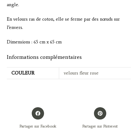
angle.
En velours ras de coton, elle se ferme par des nœuds sur
l’envers.
Dimensions : 65 cm x 65 cm
Informations complémentaires
COULEUR
velours fleur rose
Opens
Opens
in
in
a
a
Partager sur Facebook
Partager sur Pinterest
new
new
window
window