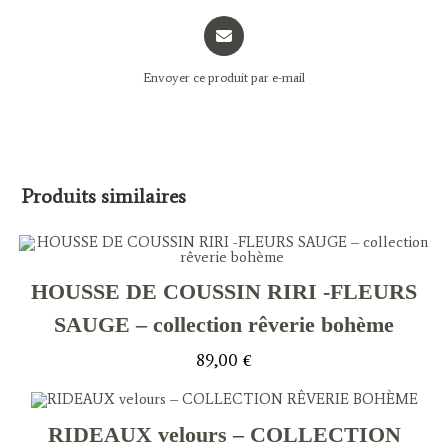
Opens
in
a
Envoyer ce produit par e-mail
new
window
Produits similaires
HOUSSE DE COUSSIN RIRI -FLEURS
SAUGE – collection rêverie bohème
89,00
€
RIDEAUX velours – COLLECTION