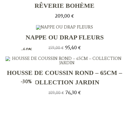
RÊVERIE BOHÈME
209,00
€
NAPPE OU DRAP FLEURS
Le
Le
95,40
€
159,00
€
-40%
prix
prix
initial
actuel
était :
est :
159,00 €.
95,40 €.
HOUSSE DE COUSSIN ROND – 65CM –
-30%
COLLECTION JARDIN
Le
Le
76,30
€
109,00
€
prix
prix
initial
actuel
était :
est :
109,00 €.
76,30 €.