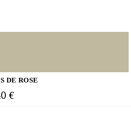
IS DE ROSE
Le
40
€
prix
l
actuel
:
est :