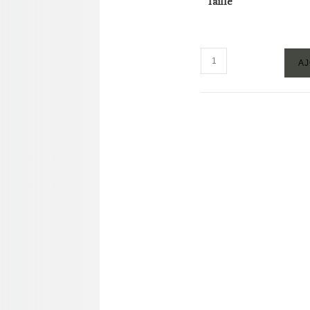
Taille
389,0
quantité
AJ
de
LOUNE
-
BOIS
DE
ROSE