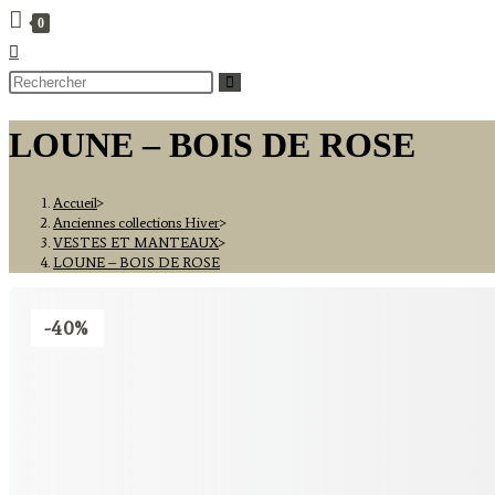
0
TOGGLE
WEBSITE
SEARCH
LOUNE – BOIS DE ROSE
Accueil
>
Anciennes collections Hiver
>
VESTES ET MANTEAUX
>
LOUNE – BOIS DE ROSE
-40%