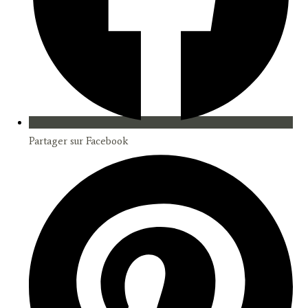
Partager sur Facebook
Opens
in
a
new
window