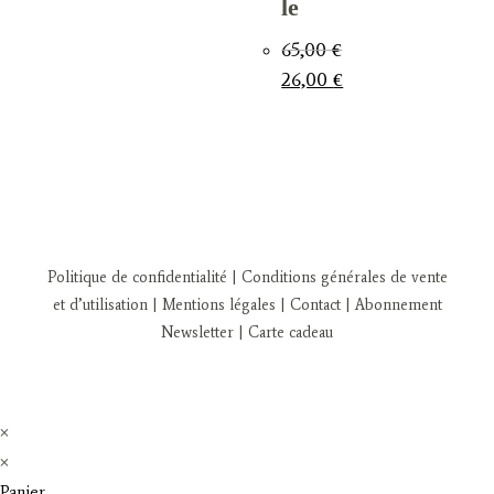
le
65,00
€
Le
Le
26,00
€
prix
prix
initial
actuel
était :
est :
65,00 €.
26,00 €.
Politique de confidentialité
| Conditions générales de vente
et d’utilisation
| Mentions légales
| Contact
| Abonnement
Newsletter
|
Carte cadeau
×
×
Panier