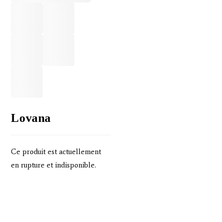
Lovana
Ce produit est actuellement
en rupture et indisponible.
Pour ajouter un article au
panier, veuillez à bien
sélectionner une couleur et une