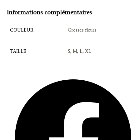
Informations complémentaires
COULEUR
Grosses fleurs
TAILLE
S
,
M
,
L
,
XL
Opens
in
a
new
window