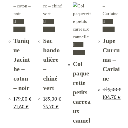
Vue
Vue
Vue
rapide
rapide
rapide
Tuniq
Sac
Jupe
Vue
ue
bando
Curcu
rapide
Jacint
ulière
ma –
Col
he –
–
Carlai
paque
coton
chiné
ne
rette
– noir
vert
349,00
€
petits
Le
Le
104,70
€
179,00
€
189,00
€
prix
prix
carrea
initial
actu
Le
Le
Le
Le
71,60
€
56,70
€
était :
est :
prix
prix
prix
prix
ux
349,00 €.
104,
initial
actuel
initial
actuel
était :
est :
était :
est :
cannel
179,00 €.
71,60 €.
189,00 €.
56,70 €.