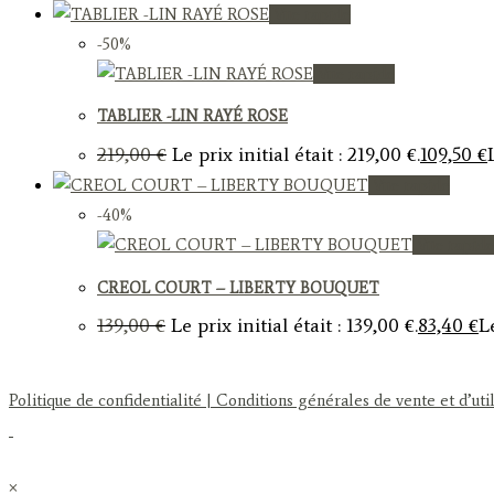
Vue rapide
-50%
Vue rapide
TABLIER -LIN RAYÉ ROSE
219,00
€
Le prix initial était : 219,00 €.
109,50
€
Vue rapide
-40%
Vue rapide
CREOL COURT – LIBERTY BOUQUET
139,00
€
Le prix initial était : 139,00 €.
83,40
€
L
Politique de confidentialité
| Conditions générales de vente et d’util
×