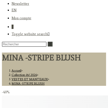
Newsletter
EN
Mon compte
0
Toggle website search
MINA -STRIPE BLUSH
Accueil
>
Collection été 2026
>
VESTES ET MANTEAUX
>
MINA -STRIPE BLUSH
-40%