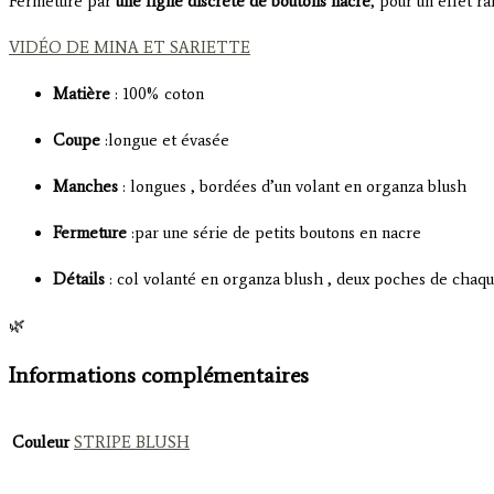
Fermeture par
une ligne discrète de boutons nacre
, pour un effet ra
VIDÉO DE MINA ET SARIETTE
Matière
: 100% coton
Coupe
:longue et évasée
Manches
: longues , bordées d’un volant en organza blush
Fermeture
:par une série de petits boutons en nacre
Détails
: col volanté en organza blush , deux poches de chaq
🌿
Un manteau-robe d’atelier au charme d’antan, symbole d’un roman
Informations complémentaires
Couleur
STRIPE BLUSH