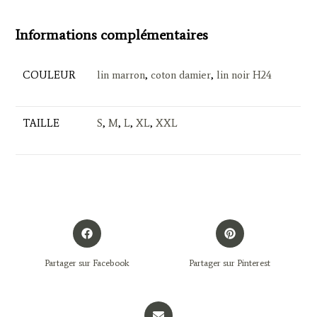
Informations complémentaires
COULEUR
lin marron
,
coton damier
,
lin noir H24
TAILLE
S
,
M
,
L
,
XL
,
XXL
Opens
Opens
in
in
a
a
Partager sur Facebook
Partager sur Pinterest
new
new
window
window
Opens