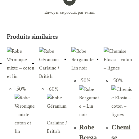
in
a
Envoyer ce produit par e-mail
new
window
Produits similaires
-50%
-50%
-50%
-60%
Robe
Chemi
Berga
se