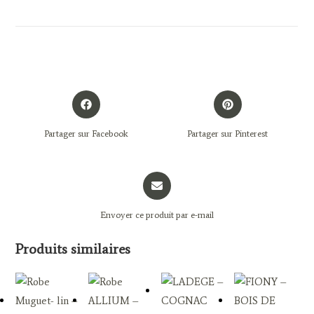
Opens
Opens
in
in
a
a
Partager sur Facebook
Partager sur Pinterest
new
new
window
window
Opens
in
a
Envoyer ce produit par e-mail
new
window
Produits similaires