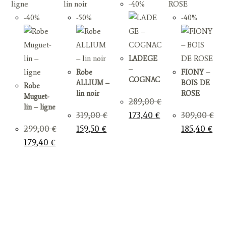
-40%
-40%
-50%
-40%
LADEGE
–
Robe
FIONY –
COGNAC
ALLIUM –
BOIS DE
Robe
lin noir
ROSE
Muguet-
289,00
€
lin – ligne
Le
Le
319,00
€
173,40
€
309,00
€
prix
prix
Le
Le
Le
Le
initial
actuel
299,00
€
159,50
€
185,40
€
prix
prix
prix
prix
était :
est :
Le
Le
initial
actuel
initial
actu
289,00 €.
173,40 €.
179,40
€
prix
prix
était :
est :
était :
est :
initial
actuel
319,00 €.
159,50 €.
309,00 €.
185,
était :
est :
299,00 €.
179,40 €.