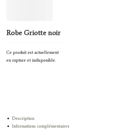
Robe Griotte noir
Ce produit est actuellement
en rupture et indisponible.
Pour ajouter un article au
panier, veuillez à bien
sélectionner une couleur et une
taille (même pour une taille
unique).
Description
Informations complémentaires