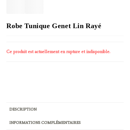
Robe Tunique Genet Lin Rayé
Ce produit est actuellement en rupture et indisponible.
Pour ajouter un article au panier, veuillez à bien sélectionner
une couleur et une taille (même pour une taille unique).
DESCRIPTION
INFORMATIONS COMPLÉMENTAIRES