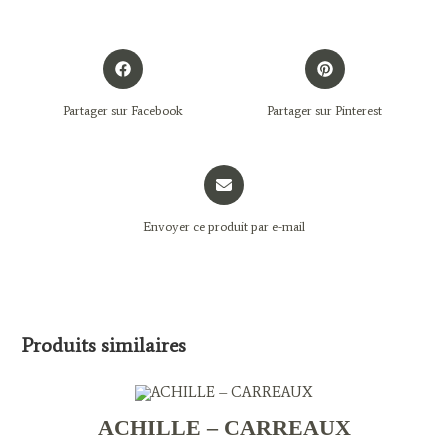
Opens
Opens
in
in
a
a
Partager sur Facebook
Partager sur Pinterest
new
new
window
window
Opens
in
a
Envoyer ce produit par e-mail
new
window
Produits similaires
ACHILLE – CARREAUX