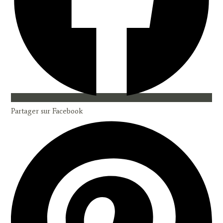
Partager sur Facebook
Opens
in
a
new
window