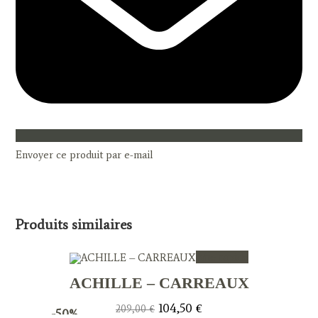
Envoyer ce produit par e-mail
Produits similaires
Vue rapide
ACHILLE – CARREAUX
Le
Le
104,50
€
209,00
€
-50%
prix
prix