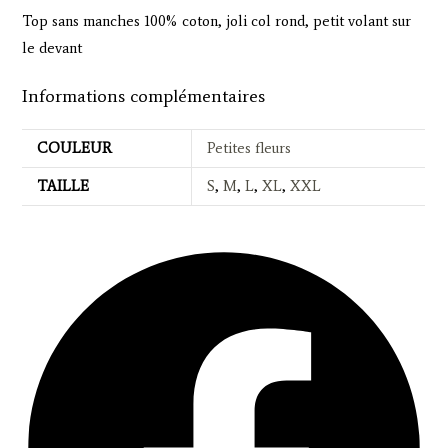
Top sans manches 100% coton, joli col rond, petit volant sur
le devant
Informations complémentaires
COULEUR
Petites fleurs
TAILLE
S
,
M
,
L
,
XL
,
XXL
Opens
in
a
new
window