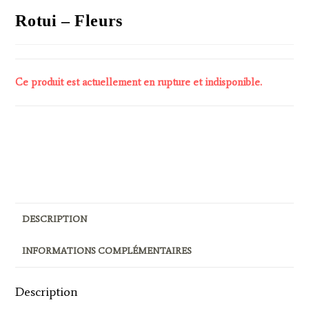
Rotui – Fleurs
Ce produit est actuellement en rupture et indisponible.
Pour ajouter un article au panier, veuillez à bien sélectionner
une couleur et une taille (même pour une taille unique).
DESCRIPTION
INFORMATIONS COMPLÉMENTAIRES
Description