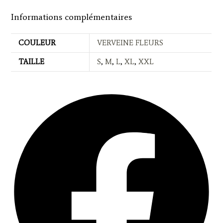
Informations complémentaires
COULEUR
VERVEINE FLEURS
TAILLE
S
,
M
,
L
,
XL
,
XXL
Opens
in
a
new
window