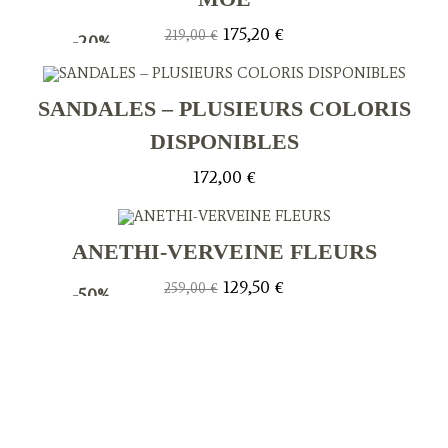
Le
Le
175,20
€
219,00
€
-20%
prix
prix
initial
actuel
était :
est :
219,00 €.
175,20 €.
SANDALES – PLUSIEURS COLORIS
DISPONIBLES
172,00
€
ANETHI-VERVEINE FLEURS
Le
Le
129,50
€
259,00
€
-50%
prix
prix
initial
actuel
était :
est :
259,00 €.
129,50 €.