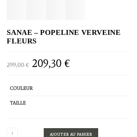
SANAE – POPELINE VERVEINE
FLEURS
209,30
€
Le
Le
299,00
€
prix
prix
initial
actuel
était :
est :
299,00 €.
209,30 €.
COULEUR
TAILLE
quantité
AJOUTER AU PANIER