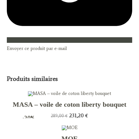
Envoyer ce produit par e-mail
Produits similaires
MASA – voile de coton liberty bouquet
Le
Le
231,20
€
289,00
€
-20%
prix
prix
initial
actuel
était :
est :
289,00 €.
231,20 €.
MOE