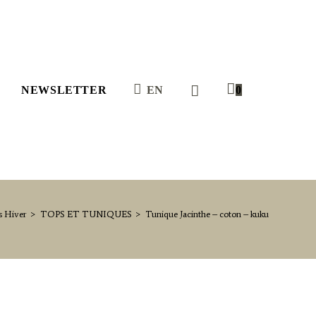
NEWSLETTER
EN
0
s Hiver
>
TOPS ET TUNIQUES
>
Tunique Jacinthe – coton – kuku