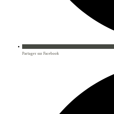
Partager sur Facebook
Opens
in
a
new
window