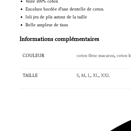
Voile 100% coton
Encolure bordée d’une dentelle de coton.
Joli jeu de plis autour de la taille
Belle ampleur de tissu
Informations complémentaires
COULEUR
coton fleur macaron
,
coton 
TAILLE
S
,
M
,
L
,
XL
,
XXL
Opens
in
a
new