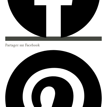
Partager sur Facebook
Opens
in
a
new
window