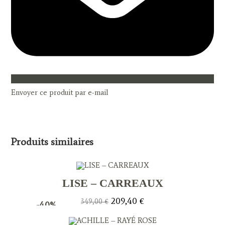
Envoyer ce produit par e-mail
Produits similaires
LISE – CARREAUX
Le
Le
209,40
€
349,00
€
-40%
prix
prix
initial
actuel
était :
est :