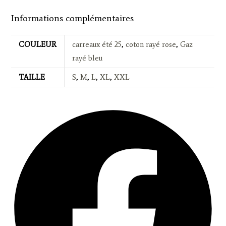
Informations complémentaires
COULEUR
carreaux été 25
,
coton rayé rose
,
Gaz
rayé bleu
TAILLE
S
,
M
,
L
,
XL
,
XXL
Opens
in
a
new
window