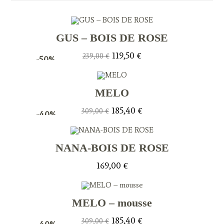
GUS – BOIS DE ROSE
Le
Le
119,50
€
239,00
€
-50%
prix
prix
initial
actuel
était :
est :
239,00 €.
119,50 €.
MELO
Le
Le
185,40
€
309,00
€
-40%
prix
prix
initial
actuel
était :
est :
309,00 €.
185,40 €.
NANA-BOIS DE ROSE
169,00
€
MELO – mousse
Le
Le
185,40
€
309,00
€