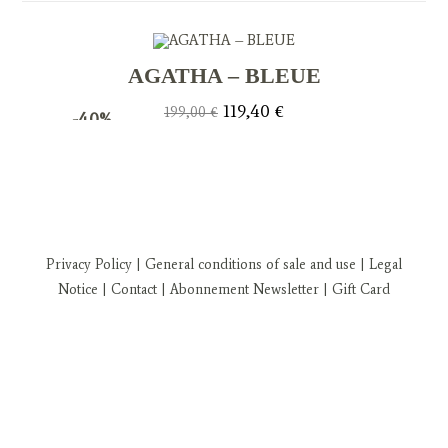
AGATHA – BLEUE
Le
Le
119,40
€
199,00
€
-40%
prix
prix
initial
actuel
était :
est :
199,00 €.
119,40 €.
Privacy Policy
| General conditions of sale and use
| Legal
Notice
| Contact
| Abonnement Newsletter
|
Gift Card