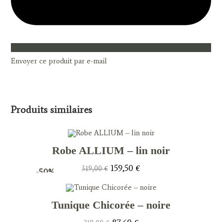
Envoyer ce produit par e-mail
Produits similaires
Robe ALLIUM – lin noir
Le
Le
159,50
€
319,00
€
-50%
prix
prix
initial
actuel
était :
est :
319,00 €.
159,50 €.
Tunique Chicorée – noire
Le
Le