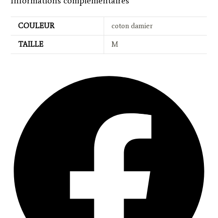
Informations complémentaires
COULEUR
coton damier
TAILLE
M
Opens
in
a
new
window