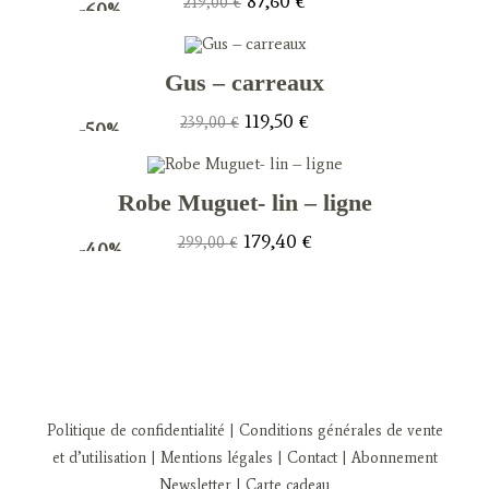
87,60
€
219,00
€
-60%
prix
prix
initial
actuel
était :
est :
219,00 €.
87,60 €.
Gus – carreaux
Le
Le
119,50
€
239,00
€
-50%
prix
prix
initial
actuel
était :
est :
239,00 €.
119,50 €.
Robe Muguet- lin – ligne
Le
Le
179,40
€
299,00
€
-40%
prix
prix
initial
actuel
était :
est :
299,00 €.
179,40 €.
Politique de confidentialité
| Conditions générales de vente
et d’utilisation
| Mentions légales
| Contact
| Abonnement
Newsletter
|
Carte cadeau