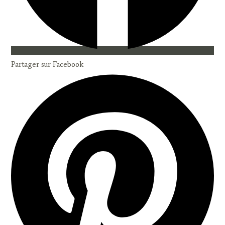
Partager sur Facebook
Opens
in
a
new
window