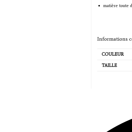
matière toute 
Informations 
COULEUR
TAILLE
Opens
in
a
new