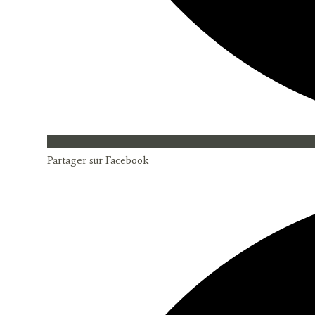
Partager sur Facebook
Opens
in
a
new
window