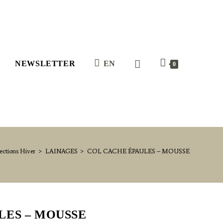
NEWSLETTER
EN
0
ections Hiver
>
LAINAGES
>
COL CACHE ÉPAULES – MOUSSE
LES – MOUSSE