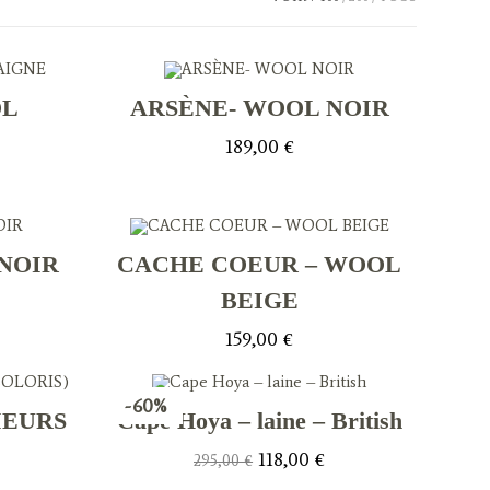
OL
ARSÈNE- WOOL NOIR
189,00
€
NOIR
CACHE COEUR – WOOL
BEIGE
159,00
€
-60%
IEURS
Cape Hoya – laine – British
Le
Le
118,00
€
295,00
€
prix
prix
initial
actuel