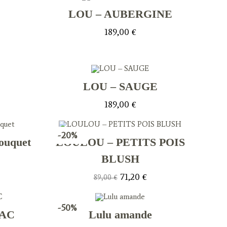
,40 €.
189,00 €.
132,30 €.
LOU – AUBERGINE
e
189,00
€
rix
tuel
t :
2,30 €.
LOU – SAUGE
189,00
€
-20%
ouquet
LOULOU – PETITS POIS
BLUSH
x
uel
Le
Le
71,20
€
89,00
€
 :
prix
prix
20 €.
initial
actuel
était :
est :
89,00 €.
71,20 €.
-50%
NAC
Lulu amande