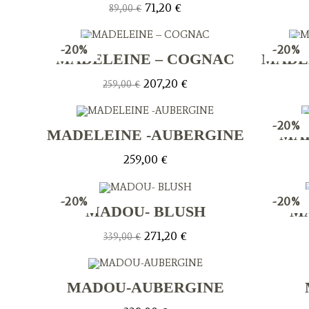
Le
Le
71,20
€
89,00
€
prix
prix
initial
actuel
était :
est :
89,00 €.
71,20 €.
-20%
-20%
MADELEINE – COGNAC
MADE
Le
Le
207,20
€
259,00
€
prix
prix
initial
actuel
était :
est :
259,00 €.
207,20 €.
-20%
MADELEINE -AUBERGINE
MAD
259,00
€
-20%
-20%
MADOU- BLUSH
M
Le
Le
271,20
€
339,00
€
prix
prix
initial
actuel
était :
est :
339,00 €.
271,20 €.
MADOU-AUBERGINE