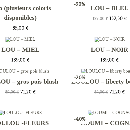
159,00 €.
79,50 €.
159,00 €.
95
-30%
o (plusieurs coloris
LOU – BLEU
disponibles)
Le
L
132,30
€
189,00
€
prix
p
initial
ac
85,00
€
était :
es
189,00 €.
13
LOU – MIEL
LOU – NOIR
189,00
€
189,00
€
-20%
U – gros pois blush
LOULOU – liberty b
Le
Le
Le
Le
71,20
€
71,20
€
89,00
€
89,00
€
prix
prix
prix
pri
initial
actuel
initial
act
était :
est :
était :
est
89,00 €.
71,20 €.
89,00 €.
71,
-40%
OULOU -FLEURS
LOUMI – COG