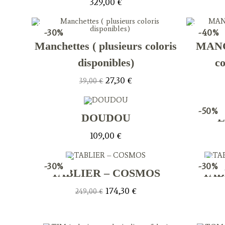
329,00
€
-30%
-40%
Manchettes ( plusieurs coloris
MANC
disponibles)
co
Le
Le
27,30
€
39,00
€
prix
prix
initial
actuel
était :
est :
39,00 €.
27,30 €.
-50%
DOUDOU
L
109,00
€
-30%
-30%
TABLIER – COSMOS
TAB
Le
Le
174,30
€
249,00
€
prix
prix
initial
actuel
était :
est :
249,00 €.
174,30 €.