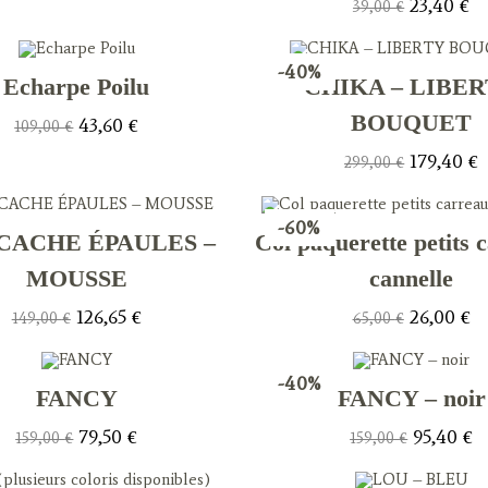
Le
Le
23,40
€
39,00
€
prix
pr
initial
act
était :
est
39,00 €.
23
-40%
Echarpe Poilu
CHIKA – LIBE
BOUQUET
Le
Le
43,60
€
109,00
€
prix
prix
initial
actuel
Le
L
179,40
€
299,00
€
était :
est :
prix
p
109,00 €.
43,60 €.
initial
a
était :
es
299,00 €.
1
-60%
CACHE ÉPAULES –
Col paquerette petits 
MOUSSE
cannelle
Le
Le
Le
Le
126,65
€
26,00
€
149,00
€
65,00
€
prix
prix
prix
pr
initial
actuel
initial
act
était :
est :
était :
est
149,00 €.
126,65 €.
65,00 €.
26
-40%
FANCY
FANCY – noir
Le
Le
Le
L
79,50
€
95,40
€
159,00
€
159,00
€
prix
prix
prix
pr
initial
actuel
initial
ac
était :
est :
était :
est