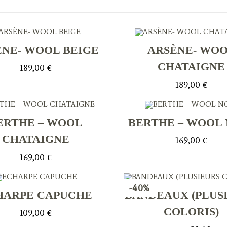
ÈNE- WOOL BEIGE
ARSÈNE- WO
CHATAIGNE
189,00
€
189,00
€
ERTHE – WOOL
BERTHE – WOOL 
CHATAIGNE
169,00
€
169,00
€
-40%
HARPE CAPUCHE
BANDEAUX (PLUS
COLORIS)
109,00
€