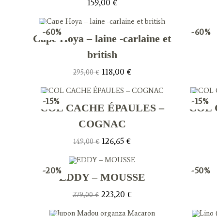
159,00
€
-60%
-60%
Cape Hoya – laine -carlaine et
british
Le
Le
118,00
€
295,00
€
prix
prix
initial
actuel
était :
est :
295,00 €.
118,00 €.
-15%
-15%
COL CACHE ÉPAULES –
COL 
COGNAC
Le
Le
126,65
€
149,00
€
prix
prix
initial
actuel
était :
est :
149,00 €.
126,65 €.
-20%
-50%
EDDY – MOUSSE
Le
Le
223,20
€
279,00
€
prix
prix
initial
actuel
était :
est :