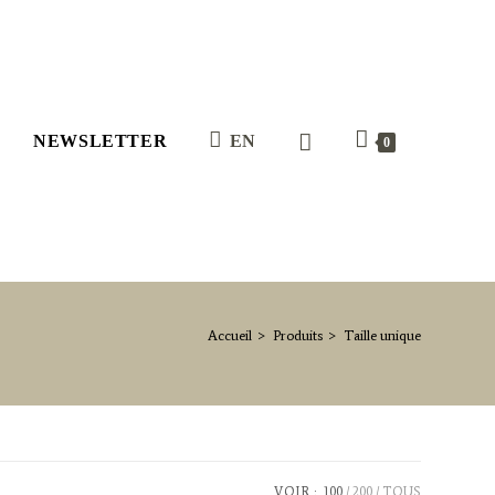
NEWSLETTER
EN
0
Accueil
>
Produits
>
Taille unique
VOIR :
100
200
TOUS