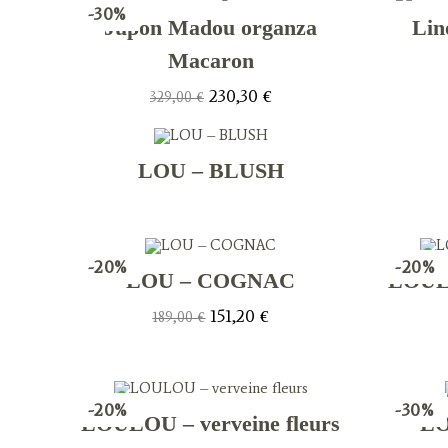
279,00 €.
223,20 €.
-30%
Jupon Madou organza
Lin
Macaron
Le
Le
230,30
€
329,00
€
prix
prix
initial
actuel
était :
est :
329,00 €.
230,30 €.
LOU – BLUSH
-20%
-20%
LOU – COGNAC
LOULO
Le
Le
151,20
€
189,00
€
prix
prix
initial
actuel
était :
est :
189,00 €.
151,20 €.
-20%
-30%
LOULOU – verveine fleurs
L