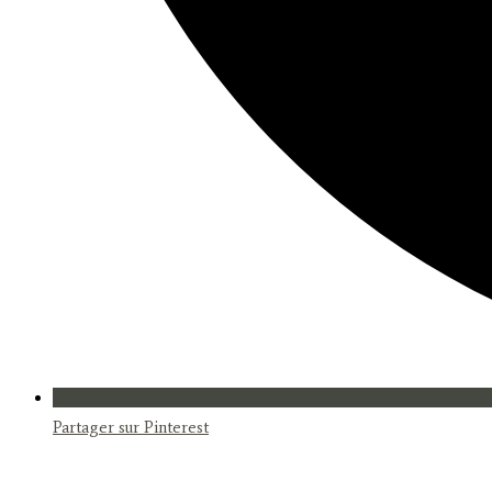
Partager sur Pinterest
Opens
in