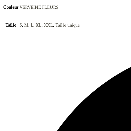
Couleur
VERVEINE FLEURS
Taille
S
,
M
,
L
,
XL
,
XXL
,
Taille unique
Opens
in
a
new
window