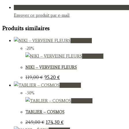
Envoyer ce produit par e-mail
Produits similaires
Vue rapide
-20%
Vue rapide
NIKI – VERVEINE FLEURS
Le
Le
119,00
€
95,20
€
prix
prix
Vue rapide
initial
actuel
était :
est :
-30%
119,00 €.
95,20 €.
Vue rapide
TABLIER – COSMOS
Le
Le
249,00
€
174,30
€
prix
prix