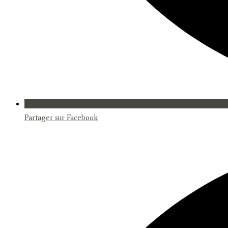
Partager sur Facebook
Opens
in
a
new
window