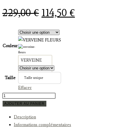
Le
Le
229,00
€
114,50
€
prix
prix
initial
actuel
était :
est :
Couleur
229,00 €.
114,50 €.
VERVEINE
FLEURS
Taille
Taille unique
Effacer
quantité
de
AJOUTER AU PANIER
YUKI-
Description
VERVEINE
Informations complémentaires
FLEURS