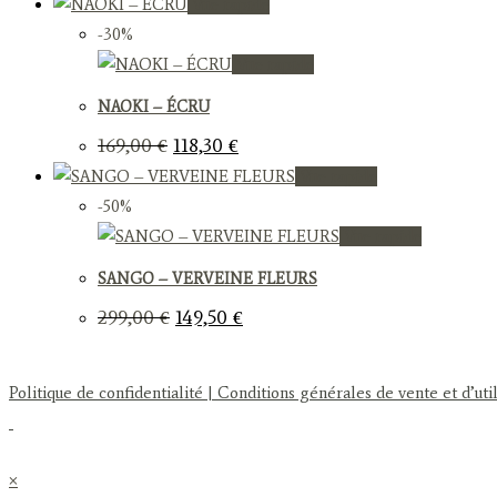
Vue rapide
initial
actuel
était :
est :
-30%
249,00 €.
174,30 €.
Vue rapide
NAOKI – ÉCRU
Le
Le
169,00
€
118,30
€
prix
prix
Vue rapide
initial
actuel
était :
est :
-50%
169,00 €.
118,30 €.
Vue rapide
SANGO – VERVEINE FLEURS
Le
Le
299,00
€
149,50
€
prix
prix
initial
actuel
était :
est :
299,00 €.
149,50 €.
Politique de confidentialité
| Conditions générales de vente et d’util
×