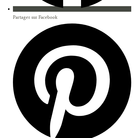
Partager sur Facebook
Opens
in
a
new
window