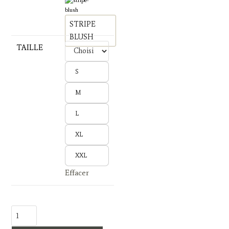
STRIPE
BLUSH
TAILLE
S
M
L
XL
XXL
Effacer
quantité
de