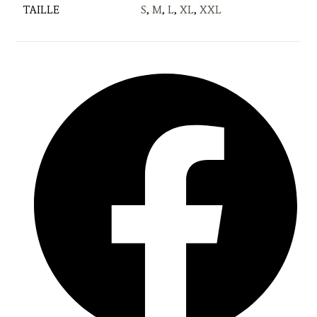
TAILLE
S
,
M
,
L
,
XL
,
XXL
Opens
in
a
new
window