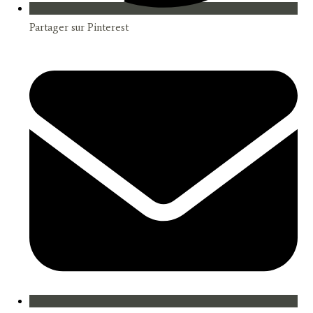
Partager sur Pinterest
Opens
in
a
new
window