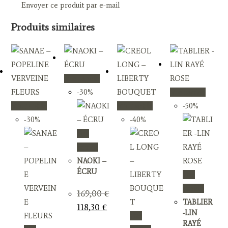
Envoyer ce produit par e-mail
Produits similaires
Vue rapide
-30%
Vue rapide
Vue rapide
Vue rapide
-50%
-30%
-40%
Vue
rapide
NAOKI –
ÉCRU
Vue
rapide
169,00
€
TABLIER
Le
Le
118,30
€
prix
prix
-LIN
Vue
initial
actuel
RAYÉ
était :
est :