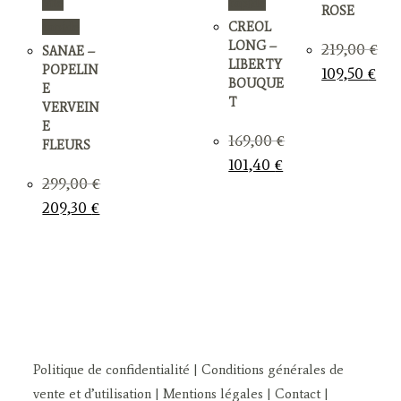
Vue
rapide
169,00 €.
118,30 €.
ROSE
rapide
CREOL
LONG –
219,00
€
SANAE –
LIBERTY
Le
Le
POPELIN
109,50
€
prix
prix
BOUQUE
E
initial
actue
T
était :
est :
VERVEIN
219,00 €.
109,
E
169,00
€
FLEURS
Le
Le
101,40
€
prix
prix
299,00
€
initial
actuel
était :
est :
Le
Le
209,30
€
169,00 €.
101,40 €.
prix
prix
initial
actuel
était :
est :
299,00 €.
209,30 €.
Politique de confidentialité
| Conditions générales de
vente et d’utilisation
| Mentions légales
| Contact
|