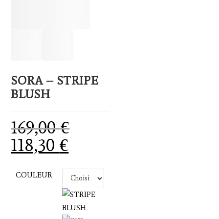
SORA – STRIPE
BLUSH
169,00
€
118,30
€
Le
Le
prix
prix
initial
actuel
était :
est :
169,00 €.
118,30 €.
COULEUR