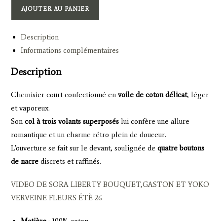
SORA
AJOUTER AU PANIER
-
STRIPE
Description
BLUSH
Informations complémentaires
Description
Chemisier court confectionné en
voile de coton délicat
, léger
et vaporeux.
Son
col à trois volants superposés
lui confère une allure
romantique et un charme rétro plein de douceur.
L’ouverture se fait sur le devant, soulignée de
quatre boutons
de nacre
discrets et raffinés.
VIDEO DE SORA LIBERTY BOUQUET,GASTON ET YOKO
VERVEINE FLEURS ÉTÈ 26