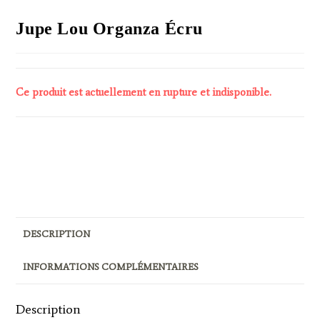
Jupe Lou Organza Écru
Ce produit est actuellement en rupture et indisponible.
Pour ajouter un article au panier, veuillez à bien sélectionner
une couleur et une taille (même pour une taille unique).
DESCRIPTION
INFORMATIONS COMPLÉMENTAIRES
Description