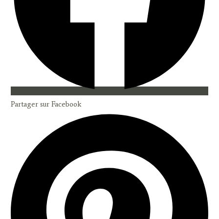
Partager sur Facebook
Opens
in
a
new
window