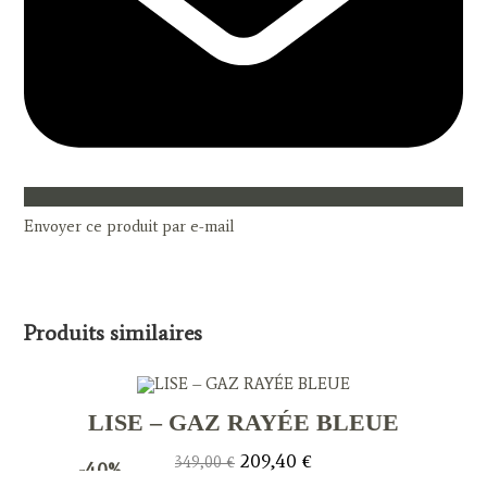
Envoyer ce produit par e-mail
Produits similaires
LISE – GAZ RAYÉE BLEUE
Le
Le
209,40
€
349,00
€
-40%
prix
prix