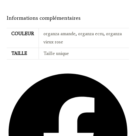
Informations complémentaires
COULEUR
organza amande
,
organza ecru
,
organza
vieux rose
TAILLE
Taille unique
Opens
in
a
new
window