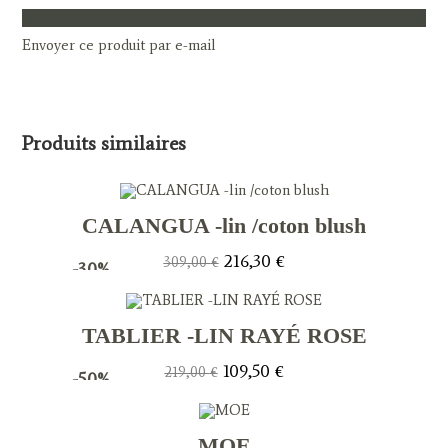
Envoyer ce produit par e-mail
Produits similaires
CALANGUA -lin /coton blush
Le
Le
216,30
€
309,00
€
-30%
prix
prix
initial
actuel
était :
est :
309,00 €.
216,30 €.
TABLIER -LIN RAYÉ ROSE
Le
Le
109,50
€
219,00
€
-50%
prix
prix
initial
actuel
était :
est :
219,00 €.
109,50 €.
MOE