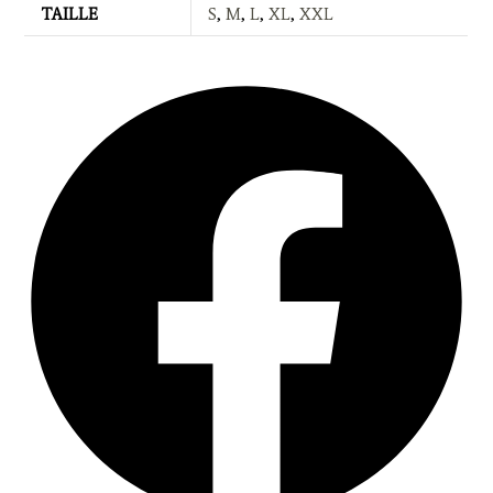
TAILLE
S
,
M
,
L
,
XL
,
XXL
Opens
in
a
new
window