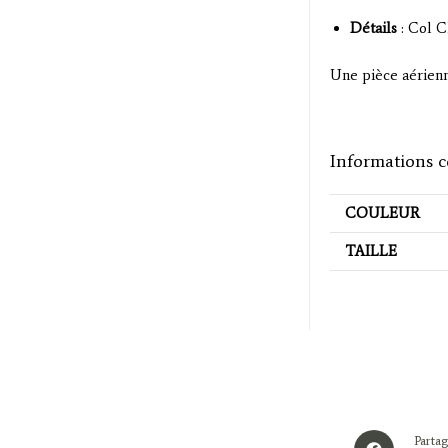
Détails
: Col Cl
Une pièce aérienn
Informations 
COULEUR
TAILLE
Opens
Partag