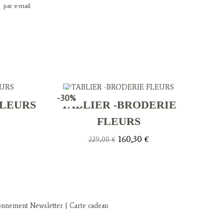
par e-mail
-30%
FLEURS
TABLIER -BRODERIE
FLEURS
ix
tuel
Le
Le
160,30
€
229,00
€
 :
prix
prix
,20 €.
initial
actuel
était :
est :
229,00 €.
160,30 €.
onnement Newsletter
|
Carte cadeau