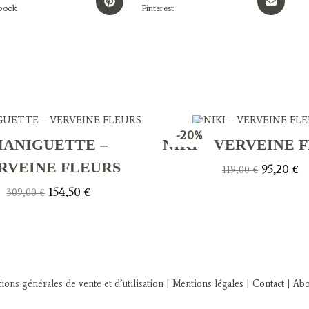
book
in
Pinterest
in
a
a
new
new
window
window
-20%
ANIGUETTE –
NIKI – VERVEINE 
RVEINE FLEURS
Le
Le
95,20
€
119,00
€
prix
pr
initial
ac
Le
Le
154,50
€
309,00
€
était :
est
prix
prix
119,00 €.
95
initial
actuel
était :
est :
309,00 €.
154,50 €.
ions générales de vente et d’utilisation
| Mentions légales
| Contact
| Ab