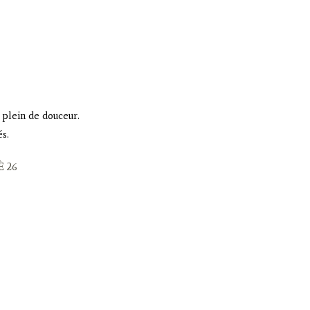
 plein de douceur.
és.
 26