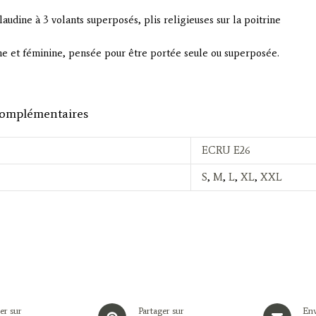
audine à 3 volants superposés, plis religieuses sur la poitrine
e et féminine, pensée pour être portée seule ou superposée.
complémentaires
ECRU E26
S
,
M
,
L
,
XL
,
XXL
Opens
Opens
er sur
Partager sur
Env