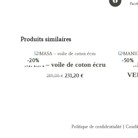
in
Face
a
new
window
Produits similaires
-20%
-50%
MASA – voile de coton écru
M
VE
Le
Le
231,20
€
289,00
€
prix
prix
initial
actuel
était :
est :
289,00 €.
231,20 €.
Politique de confidentialité
| Condit