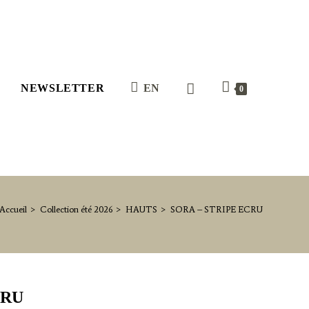
NEWSLETTER
EN
0
Accueil
>
Collection été 2026
>
HAUTS
>
SORA – STRIPE ECRU
CRU